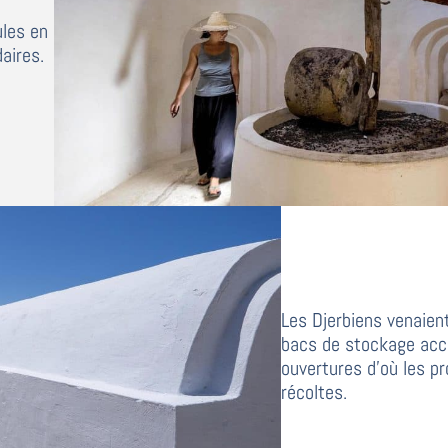
ules en
aires.
Les Djerbiens venaient
bacs de stockage acce
ouvertures d’où les p
récoltes.