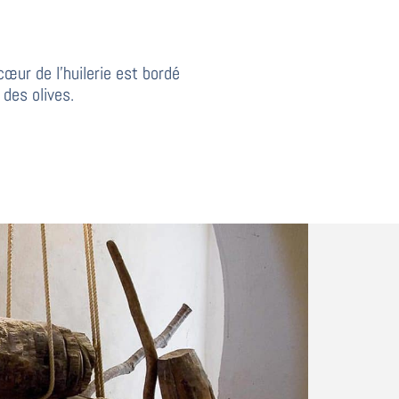
c
œ
ur de l
’
huilerie est bordé
des olives.