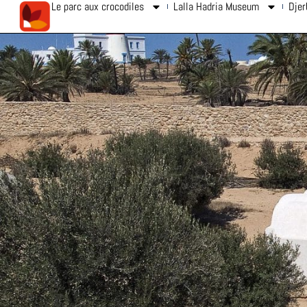
Le parc aux crocodiles
Lalla Hadria Museum
Djer