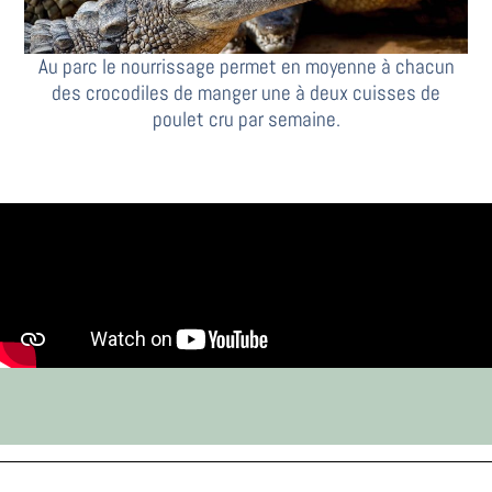
Au parc le nourrissage permet en moyenne à chacun
des crocodiles de manger une à deux cuisses de
poulet cru par semaine.
Le repas