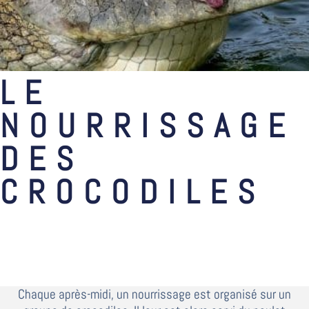
LE
NOURRISSAGE
DES
CROCODILES
Chaque après-midi, un nourrissage est organisé sur un