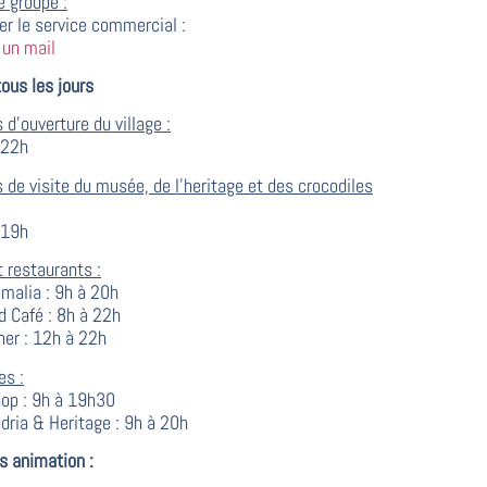
e groupe :
er le service commercial :
 un mail
ous les jours
 d’ouverture du village :
 22h
 de visite du musée, de l’heritage et des crocodiles
 19h
t restaurants :
imalia : 9h à 20h
d Café : 8h à 22h
ner : 12h à 22h
es :
op : 9h à 19h30
adria & Heritage : 9h à 20h
s animation :