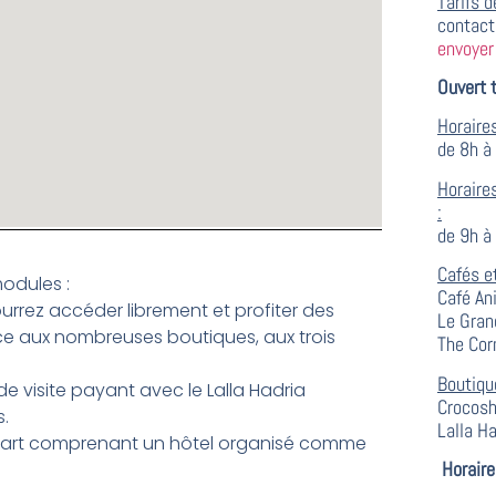
Tarifs d
contact
envoyer
Ouvert t
Horaires
de 8h à
Horaires
:
de 9h à
Cafés e
odules :
Café An
ourrez accéder librement et profiter des
Le Gran
ce aux nombreuses boutiques, aux trois
The Cor
Boutiqu
e visite payant avec le Lalla Hadria
Crocosh
s.
Lalla H
écart comprenant un hôtel organisé comme
Horaire